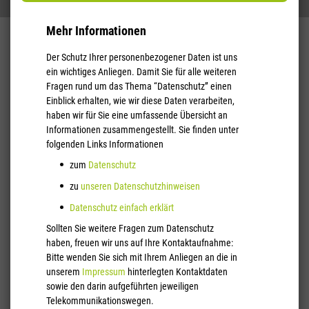
Mehr Informationen
K3 Innovationen GmbH
AKZEPTIERT
Hohenzollern Str. 66-68
Der Schutz Ihrer personenbezogener Daten ist uns
Unbedingt notwendige Cookies
ein wichtiges Anliegen. Damit Sie für alle weiteren
52351 Düren
Fragen rund um das Thema “Datenschutz” einen
Unbedingt notwendige Cookies sollten jederzeit aktiviert sein damit
Einblick erhalten, wie wir diese Daten verarbeiten,
Tel.: +49 2421 / 38 88 66-0
wir Ihre Einstellungen für die Cookie-Einstellungen speichern können.
haben wir für Sie eine umfassende Übersicht an
E-Mail: contact (at) k3.digital
Name
ng-cc-accepted
Informationen zusammengestellt. Sie finden unter
folgenden Links Informationen
Anbieter
K3 Innovationen GmbH
© 2026 by
K3.digital
Gültigkeit
720 Tage
zum
Datenschutz
Dieser Cookie speichert den Zustand der Cookie Einstellungen für
Zweck
zu
unseren Datenschutzhinweisen
notwendige Cookies
Typ
Funktionales Cookie
Datenschutz einfach erklärt
Name
Sollten Sie weitere Fragen zum Datenschutz
ng-cc-analytics
haben, freuen wir uns auf Ihre Kontaktaufnahme:
Anbieter
K3 Innovationen GmbH
Bitte wenden Sie sich mit Ihrem Anliegen an die in
Gültigkeit
720 Tage
unserem
Impressum
hinterlegten Kontaktdaten
Dieser Cookie speichert den Zustand der Cookie Einstellungen für
Zweck
sowie den darin aufgeführten jeweiligen
analytische Cookies
Telekommunikationswegen.
Typ
Funktionales Cookie