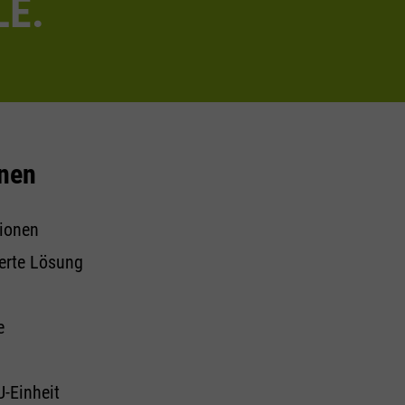
LE.
onen
sionen
ierte Lösung
e
U-Einheit