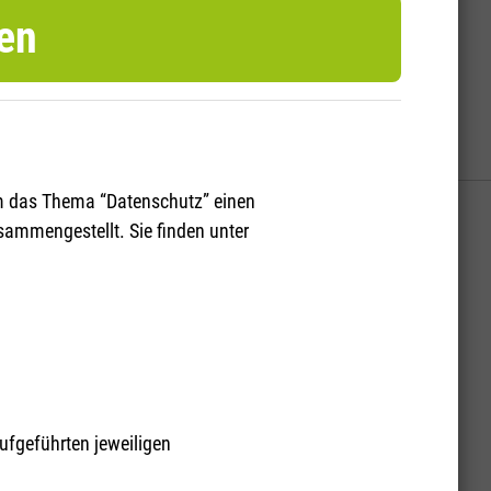
ren
 um das Thema “Datenschutz” einen
usammengestellt. Sie finden unter
gen speichern können.
ufgeführten jeweiligen