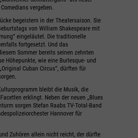
e Comedians vergeben.
cke begeistern in der Theater­saison. Sie
Geburtstags von William Shakespeare mit
ung“ eingeläutet. Die traditionelle
enfalls fortgesetzt. Und das
 diesem Sommer bereits seinen zehnten
ue Höhepunkte, wie eine Burlesque- und
Original Cuban Circus“, dürften für
sorgen.
Kulturprogramm bleibt die Musik, die
Facetten erklingt. Neben der neuen „Blues
nturm sorgen Stefan Raabs TV-Total-Band
despolizeiorchester Hannover für
 Zuhören allein nicht reicht, der dürfte