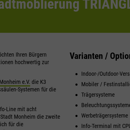
adtmöblierung TRIANG
Varianten / Opti
chten Ihren Bürgern
tionen hochwertig zur
Indoor-/Outdoor-Ver
Monheim e.V.
die K3
Mobiler / Festinstall
säulen-Systemen für die
Trägersysteme
Beleuchtungssystem
fo-Line mit acht
Werbeträgersysteme
 Stadt Monheim die zweite
ich für die
Info-Terminal mit CP