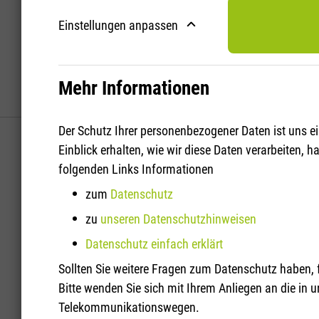
Einstellungen anpassen
Mehr Informationen
AKZEPTIERT
Unbedingt notwendige Cookies
Der Schutz Ihrer personenbezogener Daten ist uns e
NEWS
K3 Inno
Einblick erhalten, wie wir diese Daten verarbeiten,
Unbedingt notwendige Cookies sollten jederzeit aktiv
Hohenzol
BLOG
folgenden Links Informationen
52351 D
Name
ng-cc-accepted
KONTAKT
zum
Datenschutz
Anbieter
K3 Innovationen GmbH
Tel.: +4
DATENSCHUTZ
zu
unseren Datenschutzhinweisen
Gültigkeit
720 Tage
E-Mail: 
Zweck
Dieser Cookie speichert den Zustand der Cookie Einstellunge
Datenschutz einfach erklärt
DATENSCHUTZHINWEISE
© 2026
Typ
Funktionales Cookie
Sollten Sie weitere Fragen zum Datenschutz haben, 
DATENSCHUTZ EINFACH
Name
ng-cc-analytics
Bitte wenden Sie sich mit Ihrem Anliegen an die in
AGB
Anbieter
K3 Innovationen GmbH
Telekommunikationswegen.
Gültigkeit
720 Tage