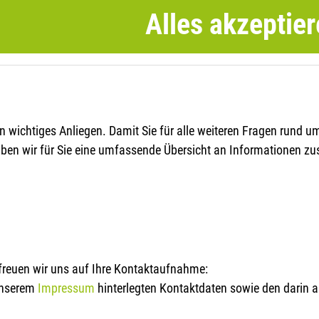
Auf zu neuen Dimensionen
Alles akzeptie
in wichtiges Anliegen. Damit Sie für alle weiteren Fragen rund
vationen GmbH
 haben wir für Sie eine umfassende Übersicht an Informationen z
iert sein damit wir Ihre Einstellungen für die Cookie-Einstellun
lern Str. 66-68
üren
9 2421 / 38 88 66-0
contact (at) k3.digital
n für notwendige Cookies
 by
K3.digital
freuen wir uns auf Ihre Kontaktaufnahme:
 unserem
Impressum
hinterlegten Kontaktdaten sowie den darin a