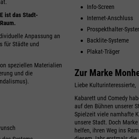
at.
Info-Screen
 ist das Stadt-
Internet-Anschluss
 Raum.
Prospekthalter-Syst
ndividuelle Anpassung an
Backlite-Systeme
s für Städte und
Plakat-Träger
on speziellen Materialien
Zur Marke Monhe
erung und die
andalismus).
Liebe Kulturinteressierte,
Kabarett und Comedy habe
auf den Bühnen unserer St
Spielzeit viele namhafte 
unsere Stadt. Doch Mark
wunsch
helfen, ihren Weg ins Ram
diesem Jahr erstmals die
 des Systems